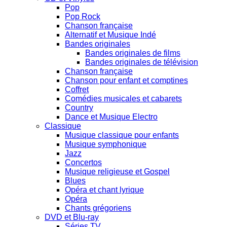
Pop
Pop Rock
Chanson française
Alternatif et Musique Indé
Bandes originales
Bandes originales de films
Bandes originales de télévision
Chanson française
Chanson pour enfant et comptines
Coffret
Comédies musicales et cabarets
Country
Dance et Musique Electro
Classique
Musique classique pour enfants
Musique symphonique
Jazz
Concertos
Musique religieuse et Gospel
Blues
Opéra et chant lyrique
Opéra
Chants grégoriens
DVD et Blu-ray
Séries TV