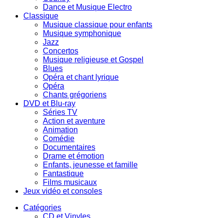
Dance et Musique Electro
Classique
Musique classique pour enfants
Musique symphonique
Jazz
Concertos
Musique religieuse et Gospel
Blues
Opéra et chant lyrique
Opéra
Chants grégoriens
DVD et Blu-ray
Séries TV
Action et aventure
Animation
Comédie
Documentaires
Drame et émotion
Enfants, jeunesse et famille
Fantastique
Films musicaux
Jeux vidéo et consoles
Catégories
CD et Vinyles