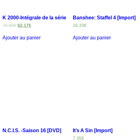
K 2000-Intégrale de la série
Banshee: Staffel 4 [Import]
79,90
€
62,17
€
16,33
€
Ajouter au panier
Ajouter au panier
N.C.I.S. -Saison 16 [DVD]
It’s A Sin [Import]
7,35
€