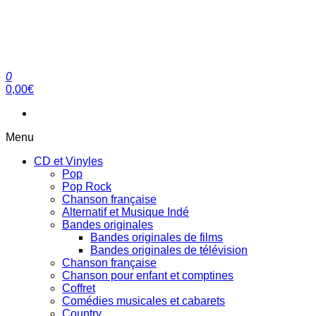
Aller
au
contenu
Tout est clair sur clubdial.fr !
clubdial.fr
clubdial.fr
0
Tout est clair sur clubdial.fr !
0,00€
Menu
CD et Vinyles
Pop
Pop Rock
Chanson française
Alternatif et Musique Indé
Bandes originales
Bandes originales de films
Bandes originales de télévision
Chanson française
Chanson pour enfant et comptines
Coffret
Comédies musicales et cabarets
Country