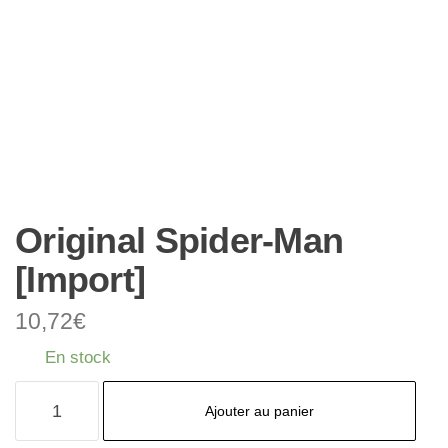
Original Spider-Man
[Import]
10,72
€
En stock
quantité
Ajouter au panier
de