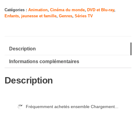
Original
Spider-
Catégories :
Animation
,
Cinéma du monde
,
DVD et Blu-ray
,
Enfants, jeunesse et famille
,
Genres
,
Séries TV
Man
[Import]
Description
Informations complémentaires
Description
Fréquemment achetés ensemble Chargement...