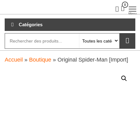
Aller
0
clubdial.fr
Tout est
clair sur
au
Menu
clubdial.fr
!
contenu
Catégories
Accueil
»
Boutique
»
Original Spider-Man [Import]