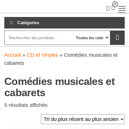
Aller
0
clubdial.fr
Tout est
clair sur
au
Menu
clubdial.fr
!
contenu
Catégories
Accueil
»
CD et Vinyles
»
Comédies musicales et
cabarets
Comédies musicales et
cabarets
5 résultats affichés