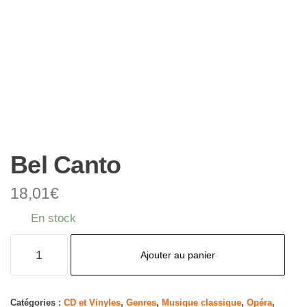
Bel Canto
18,01
€
En stock
quantité
Ajouter au panier
de
Bel
Canto
Catégories :
CD et Vinyles
,
Genres
,
Musique classique
,
Opéra
,