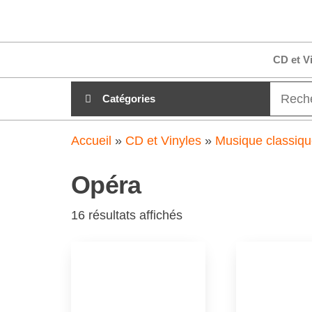
Aller
clubdial.fr
Tout est
au
clair sur
clubdial.fr
contenu
CD et V
!
Catégories
Accueil
»
CD et Vinyles
»
Musique classiq
Opéra
16 résultats affichés