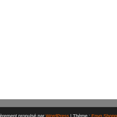
ièrement propulsé par
WordPress
|
Thème :
Envo Shopp