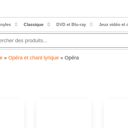
inyles
Classique
DVD et Blu-ray
Jeux vidéo et 
ue
»
Opéra et chant lyrique
»
Opéra