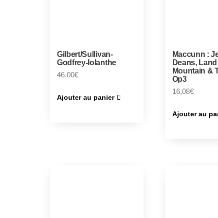
Gilbert/Sullivan-
Maccunn : J
Godfrey-Iolanthe
Deans, Land
Mountain & 
46,00
€
Op3
16,08
€
Ajouter au panier
Ajouter au pa