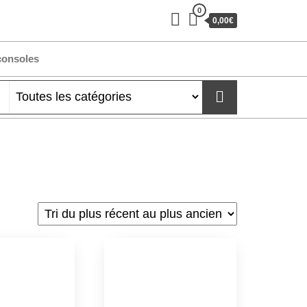
0
0,00€
consoles