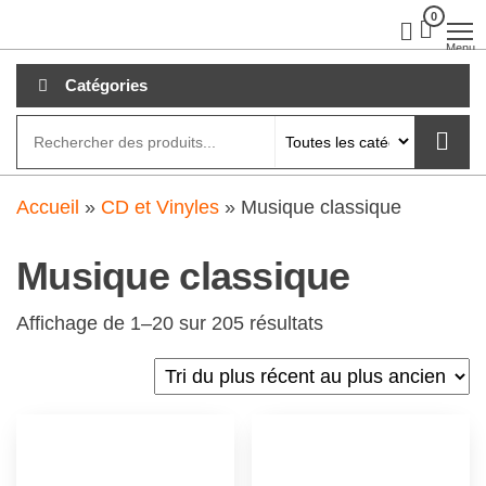
Aller
0
clubdial.fr
Tout est
clair sur
au
Menu
clubdial.fr
!
contenu
Catégories
Accueil
»
CD et Vinyles
»
Musique classique
Musique classique
Affichage de 1–20 sur 205 résultats