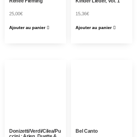
Renee Fleming
Kinder Lieder, Vol. 1
25,00
€
15,36
€
Ajouter au panier
Ajouter au panier
Donizetti/Verdi/Cilea/Pu
Bel Canto
ccini : Arien, Duette &