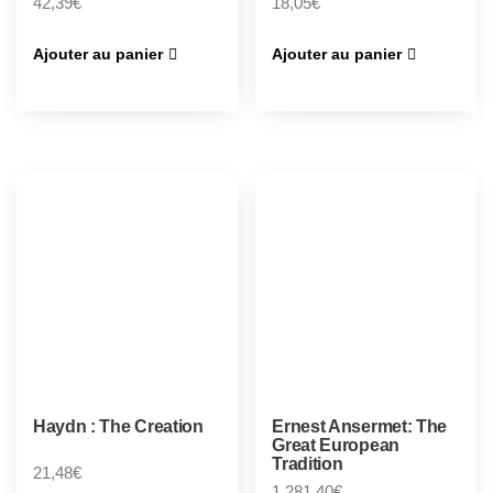
42,39
€
18,05
€
Ajouter au panier
Ajouter au panier
Haydn : The Creation
Ernest Ansermet: The
Great European
Tradition
21,48
€
1 281,40
€