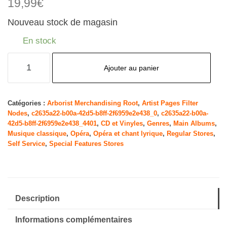
19,99
€
Nouveau stock de magasin
En stock
quantité
Ajouter au panier
de
A
Family
Catégories :
Arborist Merchandising Root
,
Artist Pages Filter
Nodes
,
c2635a22-b00a-42d5-b8ff-2f6959e2e438_0
,
c2635a22-b00a-
Christmas
42d5-b8ff-2f6959e2e438_4401
,
CD et Vinyles
,
Genres
,
Main Albums
,
-
Musique classique
,
Opéra
,
Opéra et chant lyrique
,
Regular Stores
,
Deluxe
Self Service
,
Special Features Stores
Edition
Description
Informations complémentaires