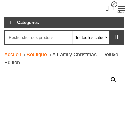
Aller
0
clubdial.fr
Tout est
clair sur
au
Menu
clubdial.fr
!
contenu
Catégories
Accueil
»
Boutique
»
A Family Christmas – Deluxe
Edition