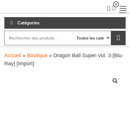
Aller
0
clubdial.fr
Tout est
clair sur
au
Menu
clubdial.fr
!
contenu
Catégories
Accueil
»
Boutique
»
Dragon Ball Super-Vol. 3-[Blu-
Ray] [Import]