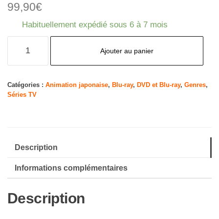
99,90
€
Habituellement expédié sous 6 à 7 mois
quantité
Ajouter au panier
de
Dragon
Ball
Catégories :
Animation japonaise
,
Blu-ray
,
DVD et Blu-ray
,
Genres
,
Séries TV
Super-
Vol.
3-
[Blu-
Description
Ray]
[Import]
Informations complémentaires
Description