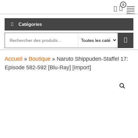
Aller
0
clubdial.fr
Tout est
clair sur
au
Menu
clubdial.fr
!
contenu
Catégories
Accueil
»
Boutique
»
Naruto Shippuden-Staffel 17:
Episode 582-592 [Blu-Ray] [Import]