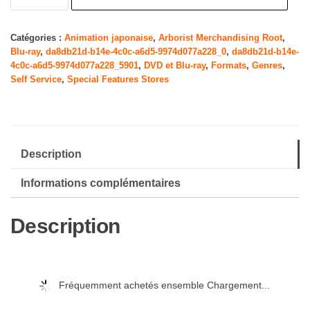
Naruto
Shippuden-
Catégories :
Animation japonaise
,
Arborist Merchandising Root
,
Blu-ray
,
da8db21d-b14e-4c0c-a6d5-9974d077a228_0
,
da8db21d-b14e-
Staffel
4c0c-a6d5-9974d077a228_5901
,
DVD et Blu-ray
,
Formats
,
Genres
,
17:
Self Service
,
Special Features Stores
Episode
582-
592
[Blu-
Description
Ray]
Informations complémentaires
[Import]
Description
Fréquemment achetés ensemble Chargement...