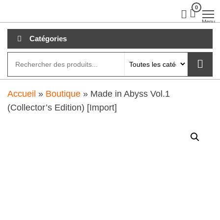
Aller
0
clubdial.fr
Tout est
clair sur
au
Menu
clubdial.fr
!
contenu
Catégories
Accueil
»
Boutique
»
Made in Abyss Vol.1
(Collector’s Edition) [Import]