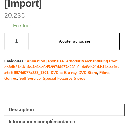
[Import]
20,23
€
En stock
quantité
Ajouter au panier
de
Made
in
Catégories :
Animation japonaise
,
Arborist Merchandising Root
,
da8db21d-b14e-4c0c-a6d5-9974d077a228_0
,
da8db21d-b14e-4c0c-
Abyss
a6d5-9974d077a228_1801
,
DVD et Blu-ray
,
DVD Store
,
Films
,
Vol.1
Genres
,
Self Service
,
Special Features Stores
(Collector's
Edition)
[Import]
Description
Informations complémentaires