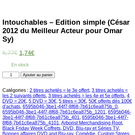
Intouchables – Edition simple (César
2012 du Meilleur Acteur pour Omar
Sy)
6,77
€
1,74
€
En stock
quantité
Ajouter au panier
de
Intouchables
-
Catégories :
2 titres achetés = le 3e offert
,
3 titres achetés =
Edition
les 2 suivants offerts
,
3 titres achetés = les 4e et 5e offerts
,
4
simple
DVD = 20€
,
5 DVD = 30€
,
5 titres = 30€
,
50€ offerts dès 100€
(César
d'achats
,
6595b046-3be1-44f7-8f68-7b61c6ea875b_0
,
2012
6595b046-3be1-44f7-8f68-7b61c6ea875b_1201
,
6595b046-
du
3be1-44f7-8f68-7b61c6ea875b_401
,
6595b046-3be1-44f7-
Meilleur
8f68-7b61c6ea875b_4101
,
Arborist Merchandising Root
,
Acteur
Black Friday Week Coffrets, DVD, Blu-ray et Séries TV
,
pour
Bonnes affaires DVD and Blu-ray
,
Comédie
,
Custom Stores
,