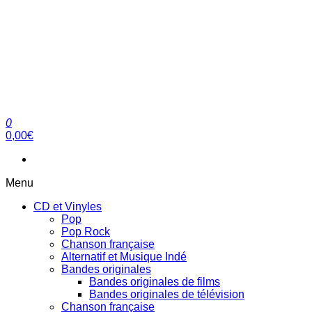
0
clubdial.fr
Tout est clair sur clubdial.fr !
0,00€
Menu
CD et Vinyles
Pop
Pop Rock
Chanson française
Alternatif et Musique Indé
Bandes originales
Bandes originales de films
Bandes originales de télévision
Chanson française