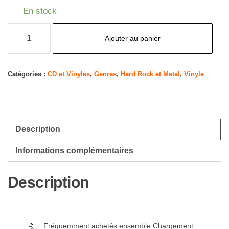
En stock
quantité
Ajouter au panier
de
The
Gereg
Catégories :
CD et Vinyles
,
Genres
,
Hard Rock et Metal
,
Vinyle
Description
Informations complémentaires
Description
Fréquemment achetés ensemble Chargement...