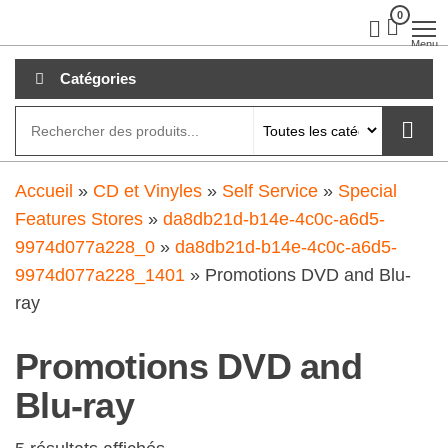
Aller
0
clubdial.fr
Tout est
clair sur
au
Menu
clubdial.fr
!
contenu
Catégories
Accueil
»
CD et Vinyles
»
Self Service
»
Special
Features Stores
»
da8db21d-b14e-4c0c-a6d5-
9974d077a228_0
»
da8db21d-b14e-4c0c-a6d5-
9974d077a228_1401
»
Promotions DVD and Blu-
ray
Promotions DVD and
Blu-ray