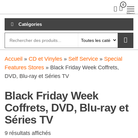
Aller
0
clubdial.fr
Tout est
clair sur
au
Menu
clubdial.fr
!
contenu
Catégories
Accueil
»
CD et Vinyles
»
Self Service
»
Special
Features Stores
»
Black Friday Week Coffrets,
DVD, Blu-ray et Séries TV
Black Friday Week
Coffrets, DVD, Blu-ray et
Séries TV
9 résultats affichés