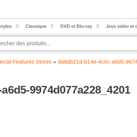
inyles
Classique
DVD et Blu-ray
Jeux vidéo et 
ecial Features Stores
»
da8db21d-b14e-4c0c-a6d5-997
-a6d5-9974d077a228_4201