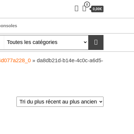
0
0,00€
consoles
4d077a228_0
»
da8db21d-b14e-4c0c-a6d5-