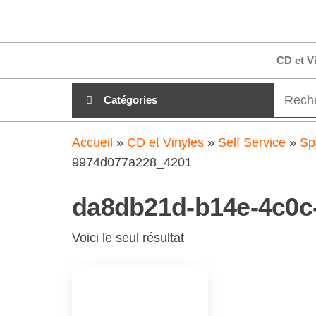
Aller
clubdial.fr
Tout est
au
clair sur
clubdial.fr
contenu
CD et V
!
Catégories
Accueil
»
CD et Vinyles
»
Self Service
»
Sp
9974d077a228_4201
da8db21d-b14e-4c0c
Voici le seul résultat