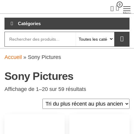
Aller
0
clubdial.fr
Tout est
clair sur
au
Menu
clubdial.fr
!
contenu
Catégories
Accueil
»
Sony Pictures
Sony Pictures
Affichage de 1–20 sur 59 résultats