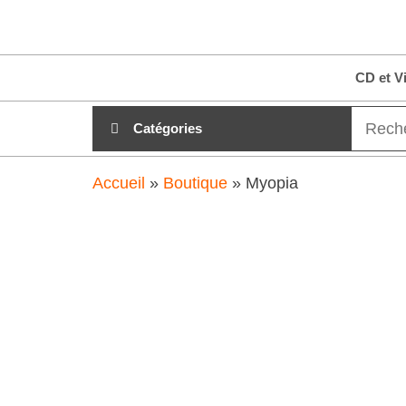
Aller
clubdial.fr
Tout est
au
clair sur
clubdial.fr
contenu
CD et V
!
Catégories
Accueil
»
Boutique
»
Myopia