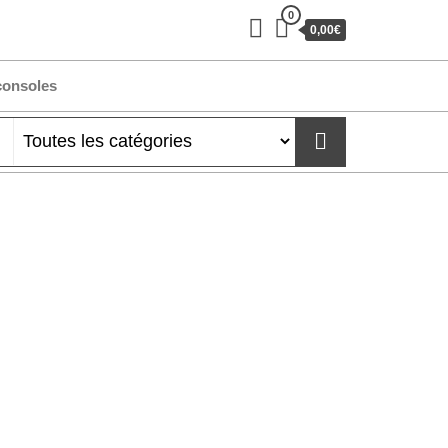
0
0,00€
consoles