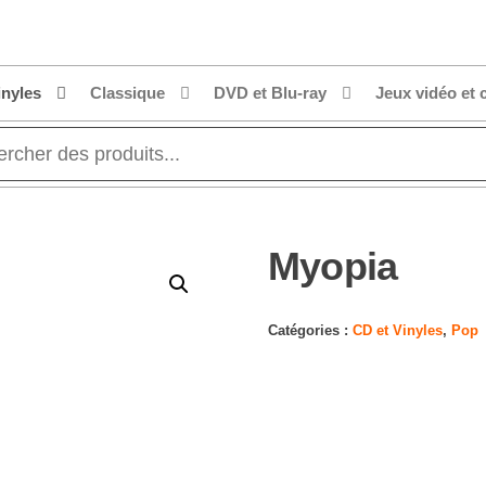
inyles
Classique
DVD et Blu-ray
Jeux vidéo et 
Myopia
Catégories :
CD et Vinyles
,
Pop