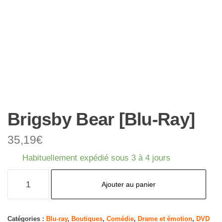
Brigsby Bear [Blu-Ray]
35,19
€
Habituellement expédié sous 3 à 4 jours
quantité
Ajouter au panier
de
Brigsby
Bear
Catégories :
Blu-ray
,
Boutiques
,
Comédie
,
Drame et émotion
,
DVD