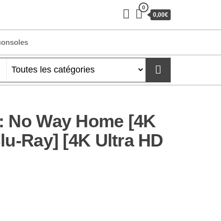
0
0,00€
consoles
 : No Way Home [4K
lu-Ray] [4K Ultra HD