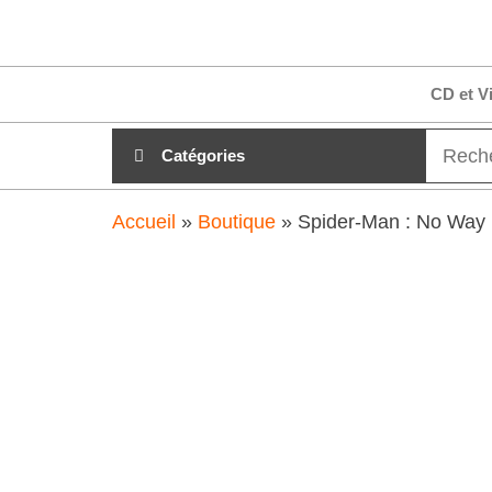
Aller
clubdial.fr
Tout est
au
clair sur
clubdial.fr
contenu
CD et V
!
Catégories
Accueil
»
Boutique
»
Spider-Man : No Way 