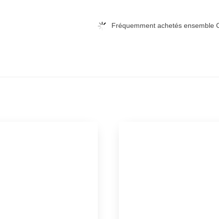
Ultra
HD
Fréquemment achetés ensemble C
+
Blu-
ray]