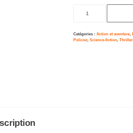
quantité
de
Spider-
Man
Catégories :
Action et aventure
,
Policier
,
Science-fiction
,
Thriller
:
No
Way
Home
[4K
Ultra
HD
+
Blu-
Ray]
scription
[4K