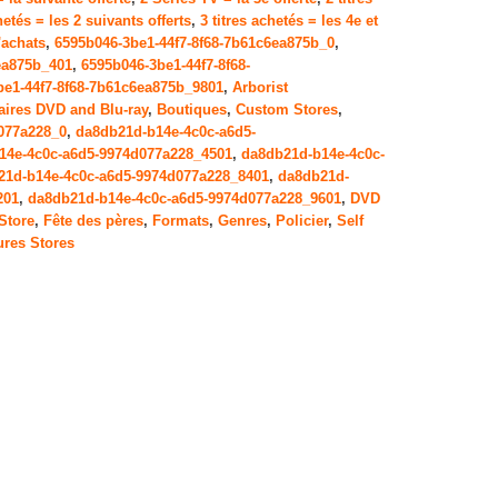
hetés = les 2 suivants offerts
,
3 titres achetés = les 4e et
'achats
,
6595b046-3be1-44f7-8f68-7b61c6ea875b_0
,
ea875b_401
,
6595b046-3be1-44f7-8f68-
be1-44f7-8f68-7b61c6ea875b_9801
,
Arborist
aires DVD and Blu-ray
,
Boutiques
,
Custom Stores
,
077a228_0
,
da8db21d-b14e-4c0c-a6d5-
14e-4c0c-a6d5-9974d077a228_4501
,
da8db21d-b14e-4c0c-
21d-b14e-4c0c-a6d5-9974d077a228_8401
,
da8db21d-
201
,
da8db21d-b14e-4c0c-a6d5-9974d077a228_9601
,
DVD
Store
,
Fête des pères
,
Formats
,
Genres
,
Policier
,
Self
ures Stores