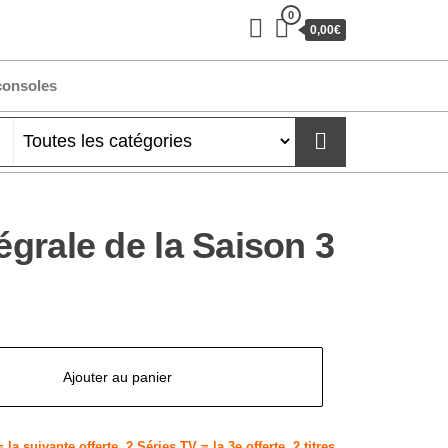
0
0,00€
consoles
tégrale de la Saison 3
Ajouter au panier
 la suivante offerte
,
2 Séries TV = la 3e offerte
,
2 titres