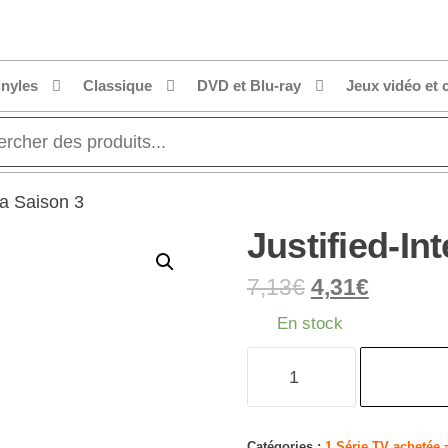
inyles
Classique
DVD et Blu-ray
Jeux vidéo et 
la Saison 3
Justified-In
7,13
€
4,31
€
En stock
quantité
de
Justified-
Intégrale
Catégories :
1 Série TV achetée =