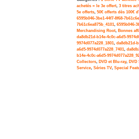
achetés = le 3e offert
,
3 titres ac
de
5e offerts
,
50€ offerts dès 100€ d
la
6595b046-3be1-44f7-8f68-7b61c6
Saison
7b61c6ea875b_4101
,
6595b046-3
Merchandising Root
,
Bonnes aff
3
da8db21d-b14e-4c0c-a6d5-9974d
9974d077a228_1801
,
da8db21d-b
a6d5-9974d077a228_7401
,
da8db
b14e-4c0c-a6d5-9974d077a228_9
Collectors
,
DVD et Blu-ray
,
DVD 
Service
,
Séries TV
,
Special Feat