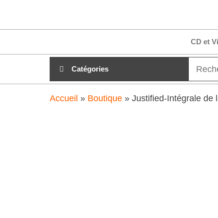
Aller
clubdial.fr
Tout est
au
clair sur
clubdial.fr
contenu
CD et V
!
Catégories
Accueil
»
Boutique
»
Justified-Intégrale de 