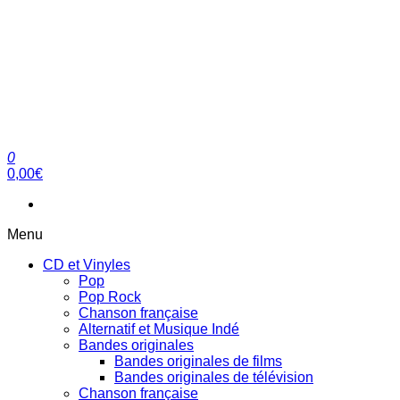
0
clubdial.fr
Tout est clair sur clubdial.fr !
0,00€
Menu
CD et Vinyles
Pop
Pop Rock
Chanson française
Alternatif et Musique Indé
Bandes originales
Bandes originales de films
Bandes originales de télévision
Chanson française