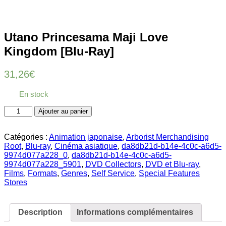
Utano Princesama Maji Love
Kingdom [Blu-Ray]
31,26
€
En stock
quantité
Ajouter au panier
de
Utano
Princesama
Catégories :
Animation japonaise
,
Arborist Merchandising
Maji
Root
,
Blu-ray
,
Cinéma asiatique
,
da8db21d-b14e-4c0c-a6d5-
Love
9974d077a228_0
,
da8db21d-b14e-4c0c-a6d5-
Kingdom
9974d077a228_5901
,
DVD Collectors
,
DVD et Blu-ray
,
[Blu-
Films
,
Formats
,
Genres
,
Self Service
,
Special Features
Ray]
Stores
Description
Informations complémentaires