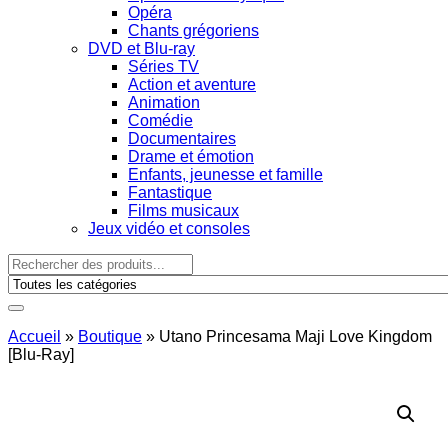
Opéra
Chants grégoriens
DVD et Blu-ray
Séries TV
Action et aventure
Animation
Comédie
Documentaires
Drame et émotion
Enfants, jeunesse et famille
Fantastique
Films musicaux
Jeux vidéo et consoles
Accueil
»
Boutique
»
Utano Princesama Maji Love Kingdom
[Blu-Ray]