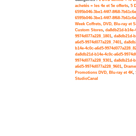
achetés = les 4e et 5e offerts
,
5 
du
6595b046-3be1-44f7-8f68-7b61c6
Marais
6595b046-3be1-44f7-8f68-7b61c6
Week Coffrets, DVD, Blu-ray et S
Custom Stores
,
da8db21d-b14e-
9974d077a228_1801
,
da8db21d-b
a6d5-9974d077a228_7401
,
da8db
b14e-4c0c-a6d5-9974d077a228_8
da8db21d-b14e-4c0c-a6d5-9974d
9974d077a228_9301
,
da8db21d-b
a6d5-9974d077a228_9601
,
Drame
Promotions DVD, Blu-ray et 4K
,
StudioCanal