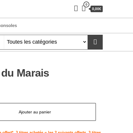
0
0,00€
consoles
 du Marais
Ajouter au panier
 offert*
,
3 titres achetés = les 2 suivants offerts
,
3 titres