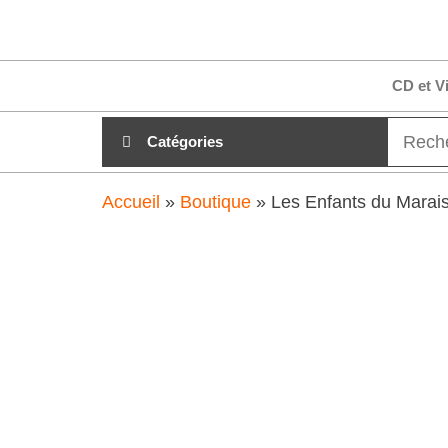
Aller
clubdial.fr
Tout est
au
clair sur
clubdial.fr
contenu
CD et V
!
Catégories
Accueil
»
Boutique
»
Les Enfants du Marai