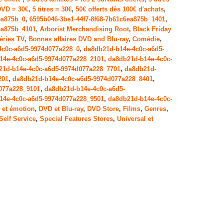
DVD = 30€
,
5 titres = 30€
,
50€ offerts dès 100€ d'achats
,
ea875b_0
,
6595b046-3be1-44f7-8f68-7b61c6ea875b_1401
,
ea875b_4101
,
Arborist Merchandising Root
,
Black Friday
éries TV
,
Bonnes affaires DVD and Blu-ray
,
Comédie
,
4c0c-a6d5-9974d077a228_0
,
da8db21d-b14e-4c0c-a6d5-
14e-4c0c-a6d5-9974d077a228_2101
,
da8db21d-b14e-4c0c-
21d-b14e-4c0c-a6d5-9974d077a228_7701
,
da8db21d-
201
,
da8db21d-b14e-4c0c-a6d5-9974d077a228_8401
,
077a228_9101
,
da8db21d-b14e-4c0c-a6d5-
14e-4c0c-a6d5-9974d077a228_9501
,
da8db21d-b14e-4c0c-
 et émotion
,
DVD et Blu-ray
,
DVD Store
,
Films
,
Genres
,
Self Service
,
Special Features Stores
,
Universal et