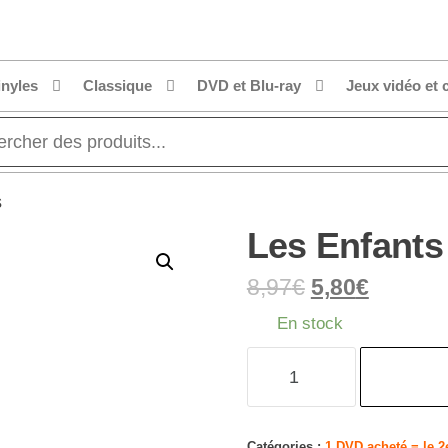
inyles
Classique
DVD et Blu-ray
Jeux vidéo et 
s
Les Enfants
8,97
€
5,80
€
En stock
quantité
de
Les
Enfants
Catégories :
1 DVD acheté = le 2e