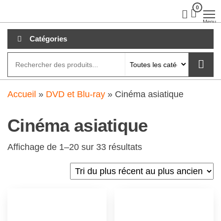
Aller
0
clubdial.fr
Tout est
clair sur
au
Menu
clubdial.fr
!
contenu
Catégories
Accueil
»
DVD et Blu-ray
»
Cinéma asiatique
Cinéma asiatique
Affichage de 1–20 sur 33 résultats