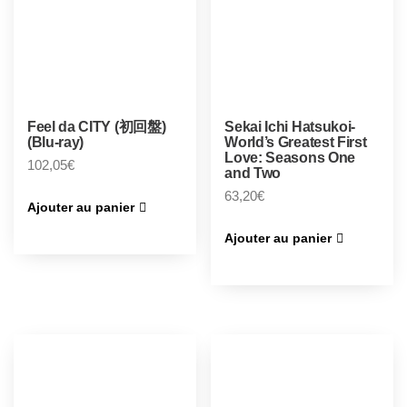
Feel da CITY (初回盤)
Sekai Ichi Hatsukoi-
(Blu-ray)
World’s Greatest First
Love: Seasons One
102,05
€
and Two
63,20
€
Ajouter au panier
Ajouter au panier