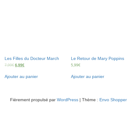
Les Filles du Docteur March
Le Retour de Mary Poppins
7,99
€
6,99
€
5,99
€
Ajouter au panier
Ajouter au panier
Fièrement propulsé par
WordPress
|
Thème :
Envo Shopper