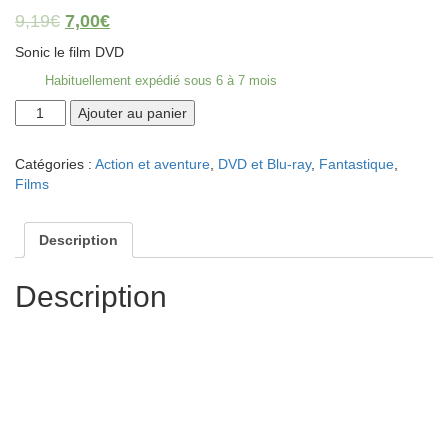
9,19
€
7,00
€
Sonic le film DVD
Habituellement expédié sous 6 à 7 mois
quantité
Ajouter au panier
de
Sonic,
Catégories :
Action et aventure
,
DVD et Blu-ray
,
Fantastique
,
Le
Films
Film
Description
Description