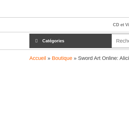
Aller
clubdial.fr
Tout est
au
clair sur
clubdial.fr
contenu
CD et V
!
Catégories
Accueil
»
Boutique
»
Sword Art Online: Alic