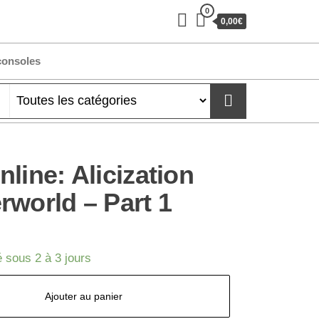
0
0,00€
consoles
line: Alicization
rworld – Part 1
 sous 2 à 3 jours
Ajouter au panier