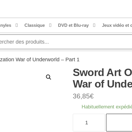
inyles
Classique
DVD et Blu-ray
Jeux vidéo et 
ization War of Underworld – Part 1
Sword Art On
War of Unde
36,85
€
Habituellement expédié
quantité
de