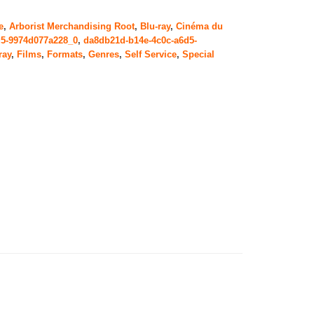
e
,
Arborist Merchandising Root
,
Blu-ray
,
Cinéma du
d5-9974d077a228_0
,
da8db21d-b14e-4c0c-a6d5-
ray
,
Films
,
Formats
,
Genres
,
Self Service
,
Special