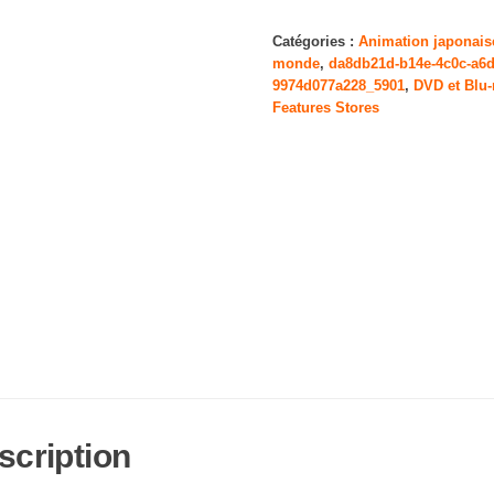
Sword
Art
Catégories :
Animation japonais
monde
,
da8db21d-b14e-4c0c-a6
Online:
9974d077a228_5901
,
DVD et Blu-
Alicization
Features Stores
War
of
Underworld
-
Part
1
scription