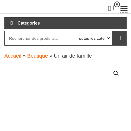
Aller
0
clubdial.fr
Tout est
clair sur
au
Menu
clubdial.fr
!
contenu
Catégories
Accueil
»
Boutique
»
Un air de famille