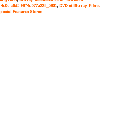
-4c0c-a6d5-9974d077a228_5901
,
DVD et Blu-ray
,
Films
,
pecial Features Stores