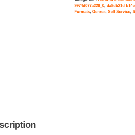
9974d077a228_0
,
da8db21d-b14e
(2
Formats
,
Genres
,
Self Service
,
S
Movie
Boxset)
scription