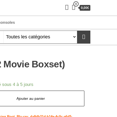
0
0,00€
consoles
2 Movie Boxset)
 sous 4 à 5 jours
Ajouter au panier
sing Root
,
Blu-ray
,
da8db21d-b14e-4c0c-a6d5-