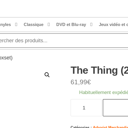
inyles
Classique
DVD et Blu-ray
Jeux vidéo et 
oxset)
The Thing (
61,99
€
Habituellement expédié
quantité
de
The
Thing
Catégories :
Arborist Merchandi