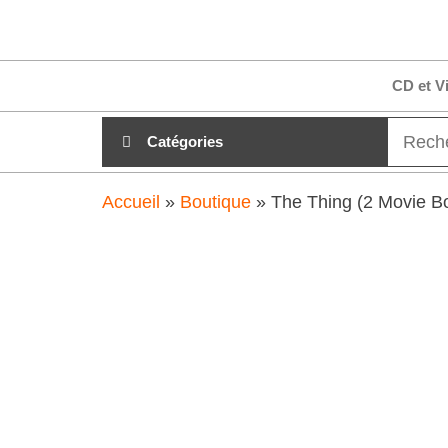
Aller
clubdial.fr
Tout est
au
clair sur
clubdial.fr
contenu
CD et V
!
Catégories
Accueil
»
Boutique
»
The Thing (2 Movie B