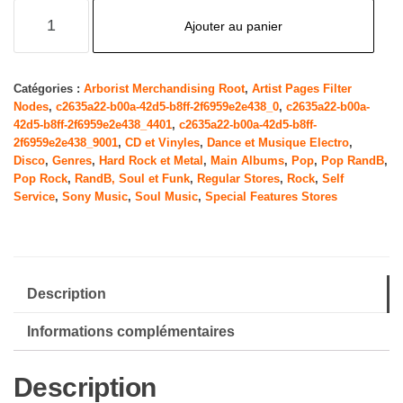
quantité
Ajouter au panier
de
Spirit
Catégories :
Arborist Merchandising Root
,
Artist Pages Filter
Nodes
,
c2635a22-b00a-42d5-b8ff-2f6959e2e438_0
,
c2635a22-b00a-
42d5-b8ff-2f6959e2e438_4401
,
c2635a22-b00a-42d5-b8ff-
2f6959e2e438_9001
,
CD et Vinyles
,
Dance et Musique Electro
,
Disco
,
Genres
,
Hard Rock et Metal
,
Main Albums
,
Pop
,
Pop RandB
,
Pop Rock
,
RandB, Soul et Funk
,
Regular Stores
,
Rock
,
Self
Service
,
Sony Music
,
Soul Music
,
Special Features Stores
Description
Informations complémentaires
Description