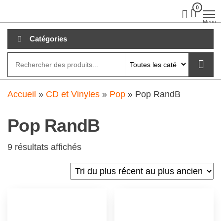
Aller
0
clubdial.fr
Tout est
clair sur
au
Menu
clubdial.fr
!
contenu
Catégories
Accueil
»
CD et Vinyles
»
Pop
»
Pop RandB
Pop RandB
9 résultats affichés