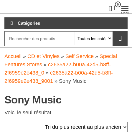
Aller
0
clubdial.fr
Tout est
clair sur
au
Menu
clubdial.fr
!
contenu
Catégories
Accueil
»
CD et Vinyles
»
Self Service
»
Special
Features Stores
»
c2635a22-b00a-42d5-b8ff-
2f6959e2e438_0
»
c2635a22-b00a-42d5-b8ff-
2f6959e2e438_9001
»
Sony Music
Sony Music
Voici le seul résultat