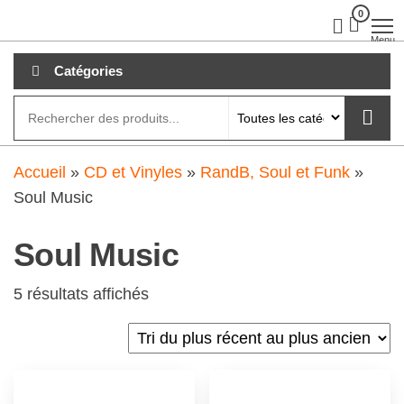
Aller
0
clubdial.fr
Tout est
clair sur
au
Menu
clubdial.fr
!
contenu
Catégories
Accueil
»
CD et Vinyles
»
RandB, Soul et Funk
»
Soul Music
Soul Music
5 résultats affichés