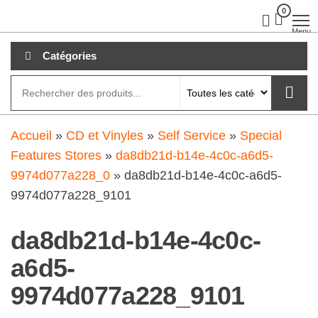
Aller
0
clubdial.fr
Tout est
clair sur
au
Menu
clubdial.fr
!
contenu
Catégories
Accueil
»
CD et Vinyles
»
Self Service
»
Special
Features Stores
»
da8db21d-b14e-4c0c-a6d5-
9974d077a228_0
»
da8db21d-b14e-4c0c-a6d5-
9974d077a228_9101
da8db21d-b14e-4c0c-
a6d5-
9974d077a228_9101