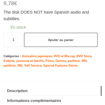
9,78
€
The disk DOES NOT have Spanish audio and
subtitles.
En stock
quantité
Ajouter au panier
de
Kiki's
Kleiner
Catégories :
Animation japonaise
,
DVD et Blu-ray
,
DVD Store
,
Enfants, jeunesse et famille
,
Films
,
Genres
,
partition_000
,
Lieferservice/S
partition_092
,
Self Service
,
Special Features Stores
[Import]
Description
Informations complémentaires