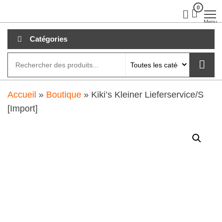
Aller
0
clubdial.fr
Tout est
clair sur
au
Menu
clubdial.fr
!
contenu
Catégories
Accueil
»
Boutique
»
Kiki’s Kleiner Lieferservice/S
[Import]