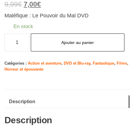
9,99
€
7,00
€
Maléfique : Le Pouvoir du Mal DVD
En stock
quantité
Ajouter au panier
de
DVD
MALÉFIQUE
Catégories :
Action et aventure
,
DVD et Blu-ray
,
Fantastique
,
Films
,
Horreur et épouvante
2 :
LE
POUVOIR
DU
Description
MAL
Description