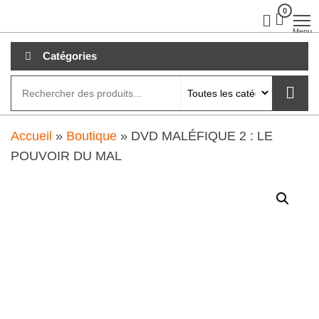
Aller
0
clubdial.fr
Tout est
clair sur
au
Menu
clubdial.fr
!
contenu
Catégories
Accueil
»
Boutique
»
DVD MALÉFIQUE 2 : LE
POUVOIR DU MAL