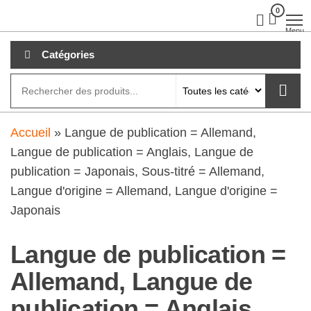
Aller
0
clubdial.fr
Tout est
clair sur
au
Menu
clubdial.fr
!
contenu
Catégories
Accueil
»
Langue de publication = Allemand,
Langue de publication = Anglais, Langue de
publication = Japonais, Sous-titré = Allemand,
Langue d'origine = Allemand, Langue d'origine =
Japonais
Langue de publication =
Allemand, Langue de
publication = Anglais,