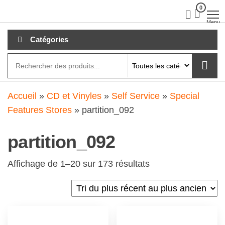
Aller
0
clubdial.fr
Tout est
clair sur
au
Menu
clubdial.fr
!
contenu
Catégories
Accueil
»
CD et Vinyles
»
Self Service
»
Special
Features Stores
»
partition_092
partition_092
Affichage de 1–20 sur 173 résultats