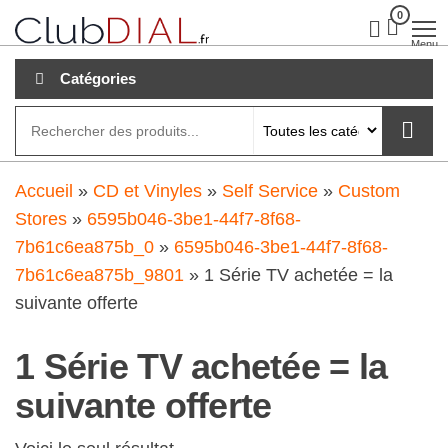
Aller
0
clubdial.fr
Tout est
clair sur
au
Menu
clubdial.fr
!
contenu
Catégories
Accueil
»
CD et Vinyles
»
Self Service
»
Custom
Stores
»
6595b046-3be1-44f7-8f68-
7b61c6ea875b_0
»
6595b046-3be1-44f7-8f68-
7b61c6ea875b_9801
»
1 Série TV achetée = la
suivante offerte
1 Série TV achetée = la
suivante offerte