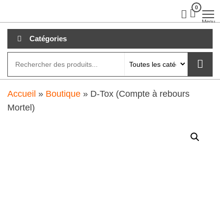
Aller
0
clubdial.fr
Tout est
clair sur
au
Menu
clubdial.fr
!
contenu
Catégories
Accueil
»
Boutique
»
D-Tox (Compte à rebours
Mortel)