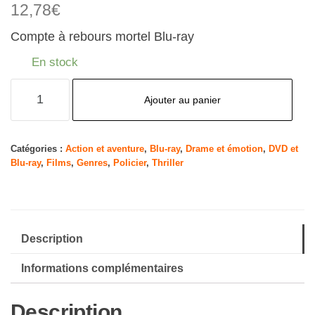
12,78
€
Compte à rebours mortel Blu-ray
En stock
quantité
Ajouter au panier
de
D-
Tox
Catégories :
Action et aventure
,
Blu-ray
,
Drame et émotion
,
DVD et
Blu-ray
,
Films
,
Genres
,
Policier
,
Thriller
(Compte
à
rebours
Mortel)
Description
Informations complémentaires
Description