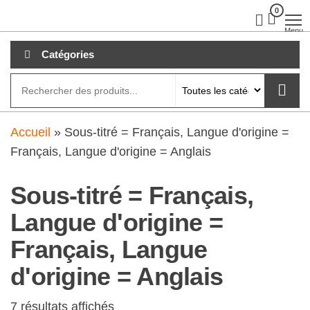
Aller
0
clubdial.fr
Tout est
clair sur
au
Menu
clubdial.fr
!
contenu
Catégories
Accueil
»
Sous-titré = Français, Langue d'origine =
Français, Langue d'origine = Anglais
Sous-titré = Français,
Langue d'origine =
Français, Langue
d'origine = Anglais
7 résultats affichés