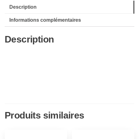
Description
6
Piano
Informations complémentaires
Variations
in
Description
F
Major,
OP.
34
Produits similaires