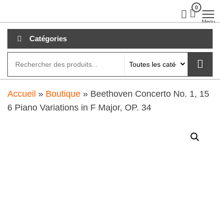
Aller
0
clubdial.fr
Tout est
clair sur
au
Menu
clubdial.fr
!
contenu
Catégories
Accueil
»
Boutique
»
Beethoven Concerto No. 1, 15
6 Piano Variations in F Major, OP. 34