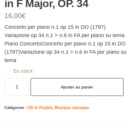
in F Major, OP. 34
16,00
€
Concerto per piano n.1 op 15 in DO (1797)
Variazione op 34 n.1 > n.6 in FA per piano su tema
Piano ConcertoConcerto per piano n.1 op 15 in DO
(1797)Variazione op 34 n.1 > n.6 in FA per piano su
tema
En stock
quantité
Ajouter au panier
de
Beethoven
Concerto
Catégories :
CD et Vinyles
,
Musique classique
No.
1,
15