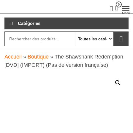
Aller
0
clubdial.fr
Tout est
clair sur
au
Menu
clubdial.fr
!
contenu
Catégories
Accueil
»
Boutique
»
The Shawshank Redemption
[DVD] (IMPORT) (Pas de version française)