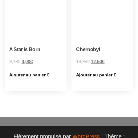
A Star is Born
Chernobyl
9,18
€
4,00
€
19,99
€
12,50
€
Ajouter au panier
Ajouter au panier
Fièrement propulsé par
WordPress
|
Thème :