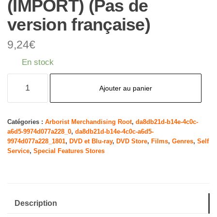
(IMPORT) (Pas de
version française)
9,24
€
En stock
quantité
Ajouter au panier
de
The
Shawshank
Catégories :
Arborist Merchandising Root
,
da8db21d-b14e-4c0c-
a6d5-9974d077a228_0
,
da8db21d-b14e-4c0c-a6d5-
Redemption
9974d077a228_1801
,
DVD et Blu-ray
,
DVD Store
,
Films
,
Genres
,
Self
[DVD]
Service
,
Special Features Stores
(IMPORT)
(Pas
de
version
Description
française)