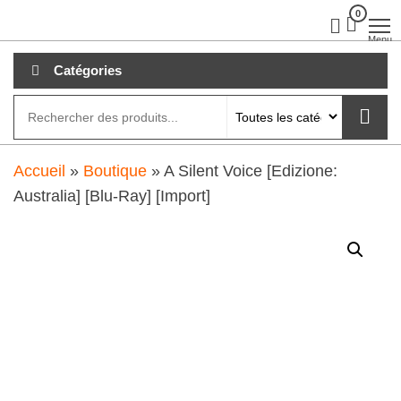
Aller
0
clubdial.fr
Tout est
clair sur
au
Menu
clubdial.fr
!
contenu
Catégories
Accueil
»
Boutique
»
A Silent Voice [Edizione:
Australia] [Blu-Ray] [Import]