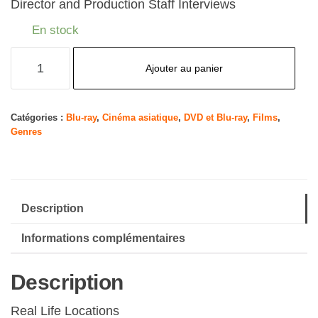
Director and Production Staff Interviews
En stock
quantité
Ajouter au panier
de
A
Silent
Catégories :
Blu-ray
,
Cinéma asiatique
,
DVD et Blu-ray
,
Films
,
Genres
Voice
[Edizione:
Australia]
[Blu-
Description
Ray]
[Import]
Informations complémentaires
Description
Real Life Locations