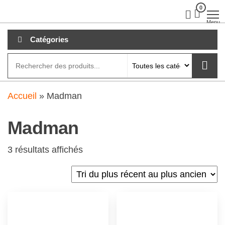
Aller
0
clubdial.fr
Tout est
clair sur
au
Menu
clubdial.fr
!
contenu
Catégories
Accueil
»
Madman
Madman
3 résultats affichés