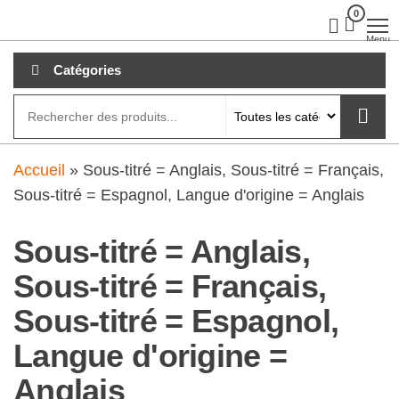
Aller
0
clubdial.fr
Tout est
clair sur
au
Menu
clubdial.fr
!
contenu
Catégories
Accueil
»
Sous-titré = Anglais, Sous-titré = Français,
Sous-titré = Espagnol, Langue d'origine = Anglais
Sous-titré = Anglais,
Sous-titré = Français,
Sous-titré = Espagnol,
Langue d'origine =
Anglais