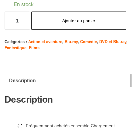
En stock
quantité
Ajouter au panier
de
Jumanji
Trilogie
Catégories :
Action et aventure
,
Blu-ray
,
Comédie
,
DVD et Blu-ray
,
Fantastique
,
Films
3
Films
[4K
Ultra-
Description
HD
+
Description
Blu-
Ray]
[4K
Ultra-
Fréquemment achetés ensemble Chargement...
HD