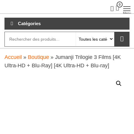
Aller
0
clubdial.fr
Tout est
clair sur
au
Menu
clubdial.fr
!
contenu
Catégories
Accueil
»
Boutique
»
Jumanji Trilogie 3 Films [4K
Ultra-HD + Blu-Ray] [4K Ultra-HD + Blu-ray]