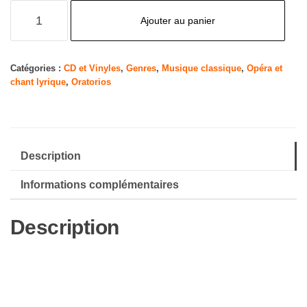
quantité
Ajouter au panier
de
Les
Nuits
Catégories :
CD et Vinyles
,
Genres
,
Musique classique
,
Opéra et
chant lyrique
,
Oratorios
d'été
/
Shéhérazade
(coll.
Description
Decca
Legends)
Informations complémentaires
Description