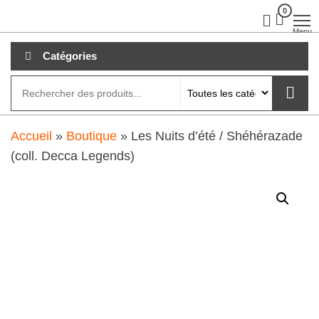
Aller
0
clubdial.fr
Tout est
clair sur
au
Menu
clubdial.fr
!
contenu
Catégories
Accueil
»
Boutique
»
Les Nuits d’été / Shéhérazade
(coll. Decca Legends)