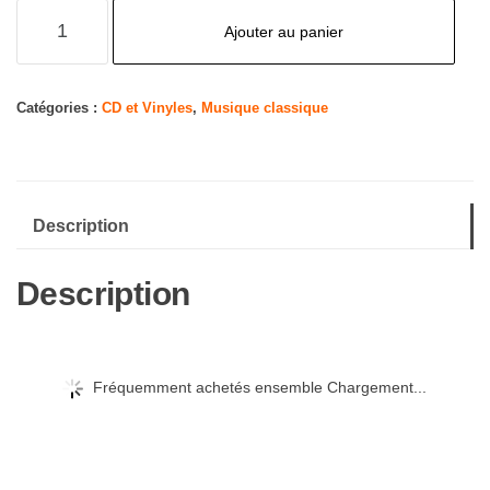
quantité
Ajouter au panier
de
Voice
of
Catégories :
CD et Vinyles
,
Musique classique
Hope
Description
Description
Fréquemment achetés ensemble Chargement...