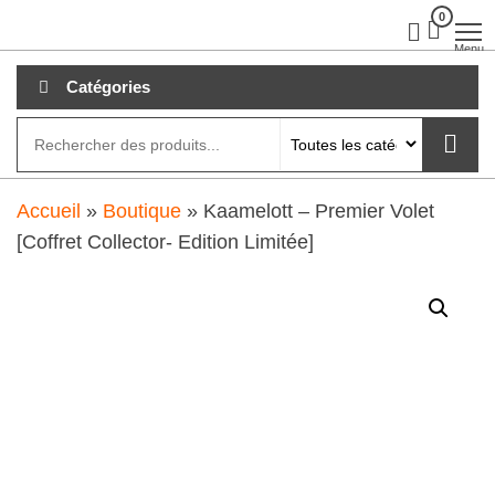
Aller
0
clubdial.fr
Tout est
clair sur
au
Menu
clubdial.fr
!
contenu
Catégories
Accueil
»
Boutique
»
Kaamelott – Premier Volet
[Coffret Collector- Edition Limitée]