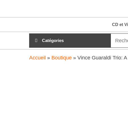
Aller
clubdial.fr
Tout est
au
clair sur
clubdial.fr
contenu
CD et V
!
Catégories
Accueil
»
Boutique
»
Vince Guaraldi Trio: 