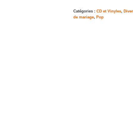
Vince
Guaraldi
Catégories :
CD et Vinyles
,
Dive
de mariage
,
Pop
Trio:
A
Charlie
Brown