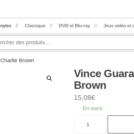
inyles
Classique
DVD et Blu-ray
Jeux vidéo et 
A Charlie Brown
Vince Guaral
Brown
15,08
€
En stock
quantité
de