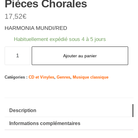
Pièces Chorales
17,52
€
HARMONIA MUNDI/RED
Habituellement expédié sous 4 à 5 jours
quantité
Ajouter au panier
de
Eric
Whitacre
Catégories :
CD et Vinyles
,
Genres
,
Musique classique
:
Cloudburst
et
Description
Autres
Pièces
Informations complémentaires
Chorales