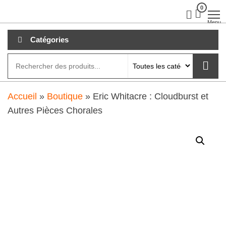
Aller
0
clubdial.fr
Tout est
clair sur
au
Menu
clubdial.fr
!
contenu
Catégories
Accueil
»
Boutique
»
Eric Whitacre : Cloudburst et
Autres Pièces Chorales